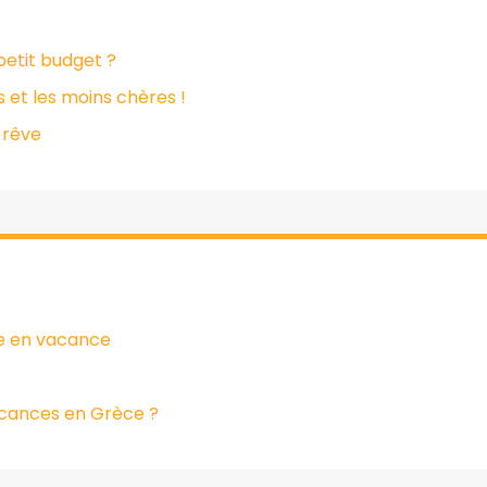
petit budget ?
s et les moins chères !
 rêve
re en vacance
vacances en Grèce ?